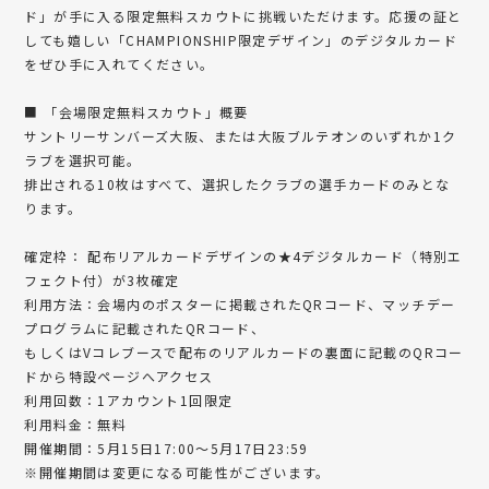
ド」が手に入る限定無料スカウトに挑戦いただけます。応援の証と
しても嬉しい「CHAMPIONSHIP限定デザイン」のデジタルカード
をぜひ手に入れてください。
■ 「会場限定無料スカウト」概要
サントリーサンバーズ大阪、または大阪ブルテオンのいずれか1ク
ラブを選択可能。
排出される10枚はすべて、選択したクラブの選手カードのみとな
ります。
確定枠： 配布リアルカードデザインの★4デジタルカード（特別エ
フェクト付）が3枚確定
利用方法：会場内のポスターに掲載されたQRコード、マッチデー
プログラムに記載されたQRコード、
もしくはVコレブースで配布のリアルカードの裏面に記載のQRコー
ドから特設ページへアクセス
利用回数：1アカウント1回限定
利用料金：無料
開催期間：5月15日17:00～5月17日23:59
※開催期間は変更になる可能性がございます。