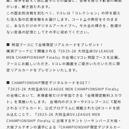
幕。限界を超えて挑む選手たちの雄姿と、会場を揺らす歓喜の瞬間
がいま、解き放たれます。
この歴史的決戦を刻むべく、Vコレは「コレクション」の枠を超え
た没入型の応援体験をお届けします。コート上の熱狂をそのまま
に、あなただけのデジタルアーカイブへ。今大会の輝きを、色褪せ
ない至高の記憶としてその手に収めてください。
■ 特設ブースにて会場限定リアルカードをプレゼント！
横浜アリーナにて開催される『2025-26 大同生命SV.LEAGUE
MEN CHAMPIONSHIP Finals』の会場にVコレ特設ブースを出展。
ブースにお越しいただき、Vコレの画面をご提示いただいた方に限
定リアルカードをプレゼントいたします。
■ CHAMPIONSHIP限定デジタルカードをGET！
『2025-26 大同生命SV.LEAGUE MEN CHAMPIONSHIP Finals』
の会場において、来場者様だけが参加できる「会場限定無料スカウ
ト」を実施いたします。 会場内のポスターやVコレブースにて配布
されるリアルカード、公式プログラムに掲載されたQRコードを読
み込むことで、『2025-26 大同生命SV.LEAGUE MEN
CHAMPIONSHIP Finals』に出場するサントリーサンバーズ大阪・
大阪ブルテオンの選手による「CHAMPIONSHIP限定デジタルカー