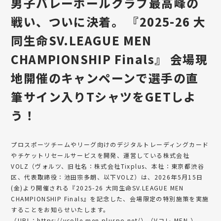
男子バレーボールクラブ最高峰の
戦い、ついに決着。 『2025-26 大
同生命SV.LEAGUE MEN
CHAMPIONSHIP Finals』 会場現
地開催のキャンペーンで選手の直
筆サイン入りTシャツをGETしよ
う！
プロスポーツチームやリーグ向けのデジタルトレーディングカード
やチケットリセールサービスを開発、運営している株式会社
VOLZ（ヴォルツ、旧社名：株式会社Tixplus、本社：東京都渋谷
区、代表取締役：池田宗多朗、以下VOLZ）は、2026年5月15日
(金)より開催される『2025-26 大同生命SV.LEAGUE MEN
CHAMPIONSHIP Finals』を記念した、会場限定の特別施策を実施
することをお知らせいたします。
（URL：
https://vcolle-men.pluspo.net/
）（Vコレ-MEN-）