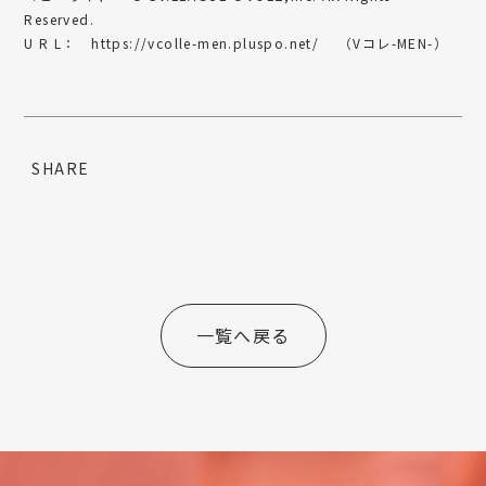
Reserved.
U R L：
https://vcolle-men.pluspo.net/
（Vコレ-MEN-）
SHARE
一覧へ戻る