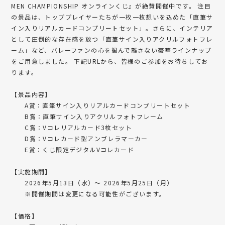
MEN CHAMPIONSHIP オンラインくじ』が絶賛開催中です。 注目
の景品は、トッププレイヤーたちが一枚一枚想いを込めた「直筆サ
イン入りリアルカードコンプリートセット」。さらに、インテリア
として圧倒的な存在感を放つ「直筆サイン入りアクリルフォトフレ
ーム」など、バレーファンの心を掴んで離さない豪華ラインナップ
をご用意しました。 下記URLから、皆様のご参加をお待ちしてお
ります。
【景品内容】
A賞：直筆サイン入りリアルカードコンプリートセット
B賞：直筆サイン入りアクリルフォトフレーム
C賞：Vコレリアルカード3枚セット
D賞：Vコレカード型アンブレラマーカー
E賞：くじ限定デジタルVコレカード
【実施期間】
2026年5月13日（水）～ 2026年5月25日（月）
※開催期間は変更になる可能性がございます。
【価格】