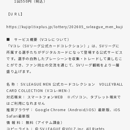
1回550円（税込）
【U R L】
https://kujipl.tixplus.jp/lottery/202605_svleague_men_kuji
■ サービス概要（Vコレについて）
「Vコレ（SVリーグ公式カードコレクション）」は、SVリーグに
所属する選手たちがデジタルカードになって登場する公式サービス
です。選手の白熱したプレーシーンを収集・トレードして楽しむこ
とができ、ファン同士の交流を通じて、SVリーグ観戦をより一層
盛り上げます。
名 称： SV.LEAGUE MEN 公式カードコレクション VOLLEYBALL
CARD COLLECTION（Vコレ-MEN-）
対応端末： スマートフォンWEB ※パソコン、タブレット端末で
はご利用になれません
推奨ブラウザ： Google Chrome（Android/iOS）最新版、iOS
Safari最新版
情 報 料： 無料（アイテム課金）
コピーライト： © SV.LEAGUE ©VOLZ,Inc. All Rights