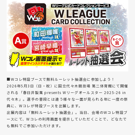
■Wコレ特設ブースで無料ルーレット抽選会に参加しよう！
2026年5月3日（日・祝）に国立代々木競技場 第二体育館にて開催
される「春日井製菓 presents Wリーグオールスター 2025-26 in
代々木」。選手の普段とは違う様々な一面が見られる年に一度の祭
典に、Wコレが特設ブースを出展します。
出展内容は「無料ルーレット抽選会」。当日、会場のWコレ特設ブ
ースにて、Wコレの利用画面を提示していただくことで、どなたで
も無料でご参加いただけます。