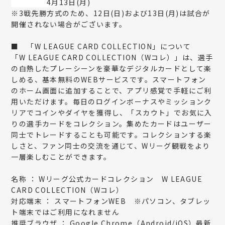
4月
13日(月)
※3戦先勝方式のため、12日(日)および13日(月)は試合が
開催されない場合がございます。
■
「W LEAGUE CARD COLLECTION」について
「W LEAGUE CARD COLLECTION（Wコレ）」は、選手
の白熱したプレーシーンを豪華なデジタルカードとして楽
しめる、基本無料のWEBサービスです。スマートフォン
のホーム画面に追加することで、アプリ感覚で手軽にご利
用いただけます。毎日のログインボーナスやミッションク
リアでコインやダイヤを獲得し、「スカウト」でお気に入
りの選手カードをコレクション。集めたカードはユーザー
同士でトレードすることも可能です。コレクションする楽
しさと、ファン同士の交流を通じて、Wリーグ観戦をより
一層楽しむことができます。
名称 ： Wリーグ公式カードコレクション W LEAGUE
CARD COLLECTION（Wコレ）
対応端末 ： スマートフォンWEB ※パソコン、タブレッ
ト端末ではご利用になれません
推奨ブラウザ ： Google Chrome（Android/iOS）最新