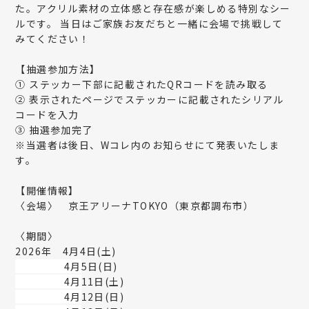
た。アクリル素材の立体感と存在感が楽しめる特別なシー
ルです。 当日はご家族お友だちと一緒に会場で挑戦して
みてください！
【抽選参加方法】
① ステッカー下部に記載されたQRコードを読み取る
② 表示されたページでステッカーに記載されたシリアル
コードを入力
③ 抽選参加完了
※当選者は後日、Wコレ内のお知らせにて発表いたしま
す。
【開催情報】
〈会場〉
京王アリーナTOKYO（東京都調布市）
〈期間〉
2026年 4月4日(土)
4月
5日(日)
4月
11日(土)
4月
12日(日)