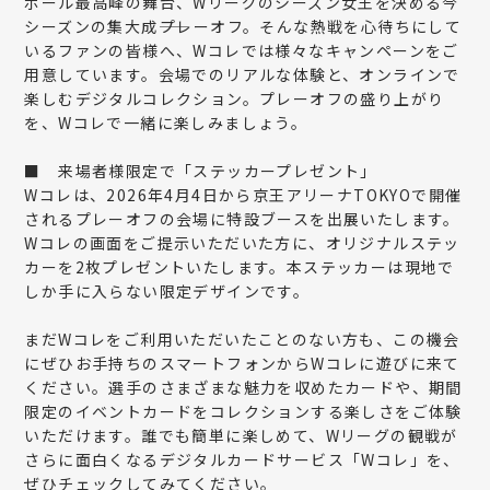
ボール最高峰の舞台、Wリーグのシーズン女王を決める今
シーズンの集大成――プレーオフ。そんな熱戦を心待ちにして
いるファンの皆様へ、Wコレでは様々なキャンペーンをご
用意しています。会場でのリアルな体験と、オンラインで
楽しむデジタルコレクション。プレーオフの盛り上がり
を、Wコレで一緒に楽しみましょう。
■
来場者様限定で「ステッカープレゼント」
Wコレは、2026年4月4日から京王アリーナTOKYOで開催
されるプレーオフの会場に特設ブースを出展いたします。
Wコレの画面をご提示いただいた方に、オリジナルステッ
カーを2枚プレゼントいたします。本ステッカーは現地で
しか手に入らない限定デザインです。
まだWコレをご利用いただいたことのない方も、この機会
にぜひお手持ちのスマートフォンからWコレに遊びに来て
ください。選手のさまざまな魅力を収めたカードや、期間
限定のイベントカードをコレクションする楽しさをご体験
いただけます。誰でも簡単に楽しめて、Wリーグの観戦が
さらに面白くなるデジタルカードサービス「Wコレ」を、
ぜひチェックしてみてください。